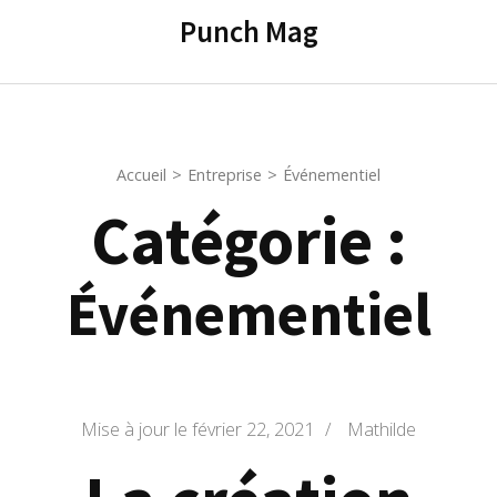
contenu
Punch Mag
(Pressez
Entrée)
Accueil
>
Entreprise
>
Événementiel
Catégorie :
Événementiel
Mise à jour le
février 22, 2021
/
Mathilde