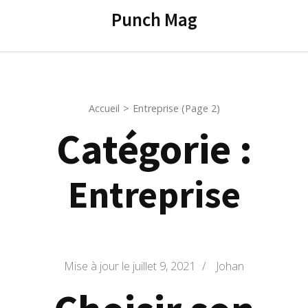
contenu
Punch Mag
(Pressez
Entrée)
Accueil
>
Entreprise
(Page 2)
Catégorie :
Entreprise
Mise à jour le
juillet 9, 2021
/
Johan