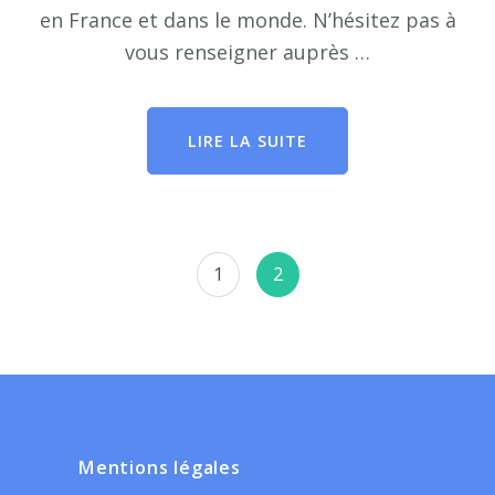
en France et dans le monde. N’hésitez pas à
vous renseigner auprès …
LIRE LA SUITE
Navigation
Page
Page
1
2
des
articles
Mentions légales